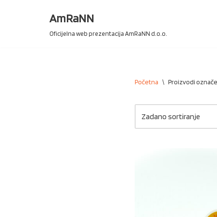
AmRaNN
Skip
Oficijelna web prezentacija AmRaNN d.o.o.
to
content
Početna
\
Proizvodi označe