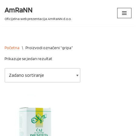
AmRaNN
Skip
Oficijelna web prezentacija AmRaNN d.o.o.
to
content
Početna
\
Proizvodi označeni “gripa”
Prikazuje se jedan rezultat