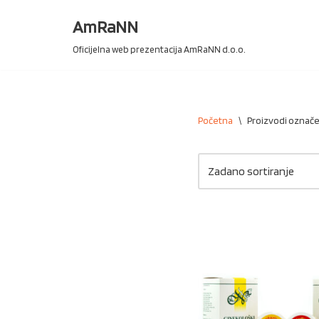
AmRaNN
Skip
Oficijelna web prezentacija AmRaNN d.o.o.
to
content
Početna
\
Proizvodi označeni