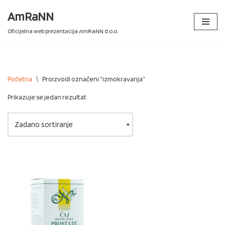
AmRaNN
Skip
Oficijelna web prezentacija AmRaNN d.o.o.
to
content
Početna
\
Proizvodi označeni “izmokravanja”
Prikazuje se jedan rezultat