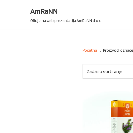
AmRaNN
Skip
Oficijelna web prezentacija AmRaNN d.o.o.
to
content
Početna
\
Proizvodi označe