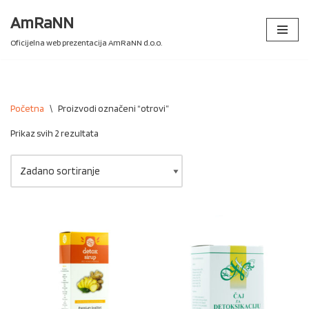
AmRaNN
Skip
Oficijelna web prezentacija AmRaNN d.o.o.
to
content
Početna
\
Proizvodi označeni “otrovi”
Prikaz svih 2 rezultata