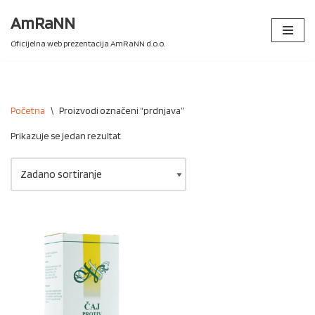
AmRaNN
Skip
Oficijelna web prezentacija AmRaNN d.o.o.
to
content
Početna
\
Proizvodi označeni “prdnjava”
Prikazuje se jedan rezultat