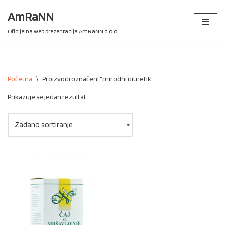
AmRaNN
Skip
Oficijelna web prezentacija AmRaNN d.o.o.
to
content
Početna
\
Proizvodi označeni “prirodni diuretik”
Prikazuje se jedan rezultat