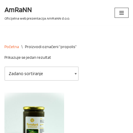
AmRaNN
Skip
Oficijelna web prezentacija AmRaNN d.o.o.
to
content
Početna
\
Proizvodi označeni “propolis”
Prikazuje se jedan rezultat