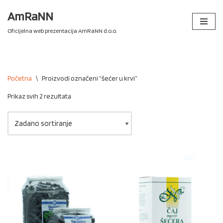
AmRaNN
Skip
Oficijelna web prezentacija AmRaNN d.o.o.
to
content
Početna
\
Proizvodi označeni “šećer u krvi”
Prikaz svih 2 rezultata