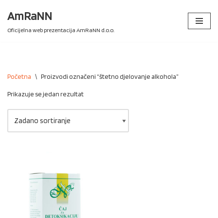
AmRaNN
Skip
Oficijelna web prezentacija AmRaNN d.o.o.
to
content
Početna
\
Proizvodi označeni “štetno djelovanje alkohola”
Prikazuje se jedan rezultat