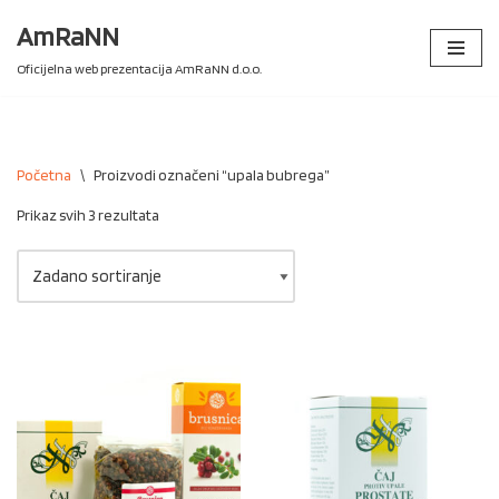
AmRaNN
Skip
Oficijelna web prezentacija AmRaNN d.o.o.
to
content
Početna
\
Proizvodi označeni “upala bubrega”
Prikaz svih 3 rezultata