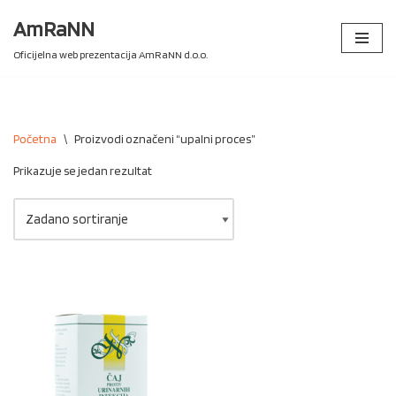
AmRaNN
Skip
Oficijelna web prezentacija AmRaNN d.o.o.
to
content
Početna
\
Proizvodi označeni “upalni proces”
Prikazuje se jedan rezultat