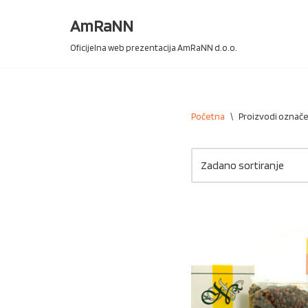
AmRaNN
Skip
Oficijelna web prezentacija AmRaNN d.o.o.
to
content
Početna
\
Proizvodi označen