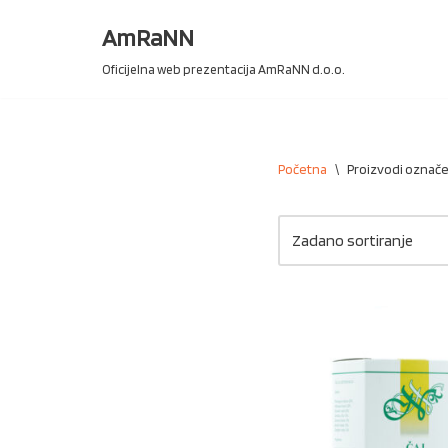
AmRaNN
Skip
Oficijelna web prezentacija AmRaNN d.o.o.
to
content
Početna
\
Proizvodi označen