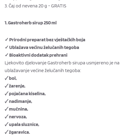
3. Čaj od nevena 20 g - GRATIS
1. Gastroherb sirup 250 ml
✓ Prirodni preparat bez vještačkih boja
✓ Ublažava većinu želučanih tegoba
✓ Bioaktivni dodatak prehrani
Ljekovito djelovanje Gastroherb sirupa usmjereno je na
ublažavanje većine želučanih tegoba:
🗸 bol,
🗸 žarenje,
🗸 pojačana kiselina,
🗸 nadimanje,
🗸 mučnina,
🗸 nervoza,
🗸 upala sluznice,
🗸 žgaravica.