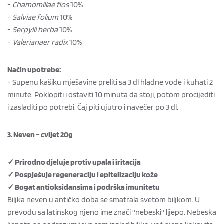
-
Chamomillae flos
10%
-
Salviae folium
10%
-
Serpylli herba
10%
-
Valerianaer radix
10%
Način upotrebe:
- Supenu kašiku mješavine preliti sa 3 dl hladne vode i kuhati 2
minute. Poklopiti i ostaviti 10 minuta da stoji, potom procijediti
i zasladiti po potrebi. Čaj piti ujutro i navečer po 3 dl.
3. Neven – cvijet 20g
✓ Prirodno djeluje protiv upala i iritacija
✓ Pospješuje regeneraciju i epitelizaciju kože
✓ Bogat antioksidansima i podrška imunitetu
Biljka neven u antičko doba se smatrala svetom biljkom. U
prevodu sa latinskog njeno ime znači ''nebeski'' lijepo. Nebeska