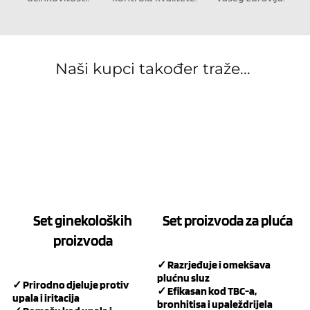
Naši kupci također traže... 
Set ginekoloških
Set proizvoda za pluća
proizvoda
✓ Razrjeđuje i omekšava
plućnu sluz
✓ Prirodno djeluje protiv
✓ Efikasan kod TBC-a,
upala i iritacija
bronhitisa i upaleždrijela