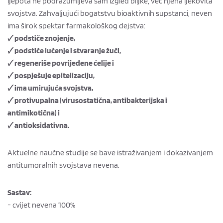
ljepota ne podrazumijeva sam izgled biljke, već njena ljekovita
svojstva. Zahvaljujući bogatstvu bioaktivnih supstanci, neven
ima širok spektar farmakološkog dejstva:
🗸 podstiče znojenje,
🗸 podstiče lučenje i stvaranje žuči,
🗸 regeneriše povrijeđene ćelije i
🗸 pospješuje epitelizaciju,
🗸 ima umirujuća svojstva,
🗸 protivupalna (virusostatična, antibakterijska i
antimikotična) i
🗸 antioksidativna.
Aktuelne naučne studije se bave istraživanjem i dokazivanjem
antitumoralnih svojstava nevena.
Sastav:
- cvijet nevena 100%