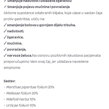
✓ Smanjuje nadutost i ublažava žgaravicu
✓ Smanjuje pojavu mučnine i povraćanja
Aktivne supstance odabranih biljaka, koje ulaze u sastav čaja
protiv gastritisa, utiču na:
🗸 smanjenje bolova u gornjem dijelu trbuha,
🗸 nadutosti,
🗸 žgaravice,
🗸 mučnine,
🗸 povraćanja,
🗸 nervoze želuca.
Na osnovu pozitivnih iskustava pacijenata
preporučujemo Vam ovaj čaj, jer ublažava navedene
simptome.
Sastav:
- Menthae piperitae folium
20%
-
Melissae folium
20%
-
Milefolii herba
10%
-
Urticae folium
10%