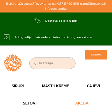
Trebate našu pomoć? Pozovite nas na: +387 33 420 119 ili nam pišite na email: 
info@amrann.ba 
Dostava za cijelu BiH
Fotografije proizvoda su informativnog karaktera
KORPA
Pretraga
SIRUPI
MASTI I KREME
ČAJEVI
SETOVI
AKCIJA