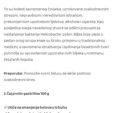
To su bolesti savremenog čovjeka, uzrokovane svakodnevnim
stresom, nepravilnom i neredovnom ishranom,
prekomjernom upotrebom lijekova, alkohola i cigareta. Kao
posljedica svega navedenog stvore se odlični preuvjeti za
nastanjenje bakterije Helicobacter pylori. Biljke koje ulaze u
sastav ovog sirupa imale su široku primjenu u tradicionalnoj
medicini, a savremena istraživanja i ispitivanja bioaktivnih tvari
potvrdila su opravdanost upotrebe ovih biljaka u tretmanu
želučanih tegoba.
Preporuka:
Pomozite svom želucu da lakše podnosi
svakodnevni stres.
2. Čaj protiv gastritisa 100 g
✓ Utiče na smanjenje bolova u trbuhu