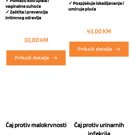
✓ Pomažu kod upala i
✓ Pospješuje iskašljavanje i
vaginalne suhoće
umiruje pluća
✓ Z
aštita i prevencija
intimnog zdravlja
43,00
KM
30,00
KM
Prikaži detalje
Prikaži detalje
Čaj protiv malokrvnosti
Čaj protiv urinarnih
infekcija