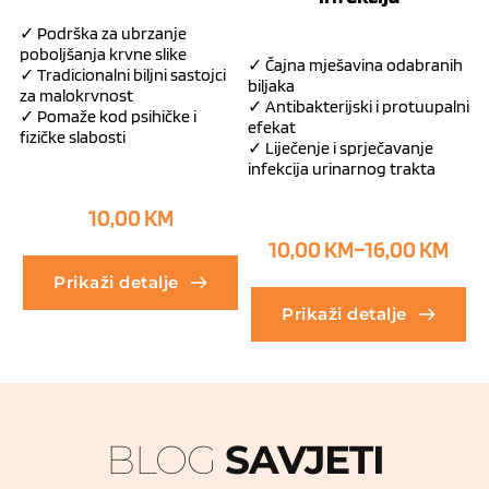
✓ Podrška za ubrzanje
poboljšanja krvne slike
✓ Čajna mješavina odabranih
✓ Tradicionalni biljni sastojci
biljaka
za malokrvnost
✓ Antibakterijski i protuupalni
✓ Pomaže kod psihičke i
efekat
fizičke slabosti
✓ Liječenje i sprječavanje
infekcija urinarnog trakta
10,00
KM
10,00
KM
–
16,00
KM
Prikaži detalje
Prikaži detalje
BLOG 
SAVJETI