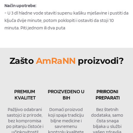
Način upotrebe:
- U 3 dl hladne vode staviti supenu kašiku mješavine i pustiti da
ključa dvije minute, potom poklopiti i ostaviti da stoji 10
minuta. Piti jednom ili dva puta
Zašto 
AmRaNN 
proizvodi?
PREMIUM 
PROIZVEDENO U 
PRIRODNI 
KVALITET
BIH
PREPARATI
Pažljivo odabrani 
Domaći proizvod 
Bez štetnih 
sastojci iz prirode, 
koji spaja tradiciju 
dodataka, samo 
bez kompromisa 
biljne medicine i 
čista snaga
po pitanju čistoće i 
savremenu 
biljaka u službi 
učinkovitosti!
kontrolu kvalitete.
vašeg zdravlja.