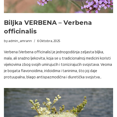
Biljka VERBENA – Verbena
officinalis
by
admin_amrann
6 Oktobra, 2025
Verbena (Verbena officinalis) je jednogodišnja zeljasta biljka,
mala, ali snažno ljekovita, koja se u tradicionalnoj medicini koristi
vijekovima zbog svojih umirujućih i tonizirajućih svojstava. Veoma
je bogata flavonoidima, iridoidima i taninima, što joj daje
protuupalna, blago antispazmodična i diuretička svojstva…