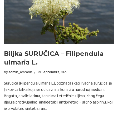
Biljka SURUČICA – Filipendula
ulmaria L.
by
admin_amrann
29 Septembra, 2025
Suručica (Filipendula ulmaria L.), poznata i kao livadna suručica, je
ljekovita biljka koja se od davnina koristi u narodnoj medicini.
Bogata je salicilatima, taninima i eteričnim uljima, zbog čega
djeluje protivupalno, analgetski i antipiretski – slično aspirinu, koji
je prvobitno sintetiziran…