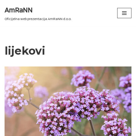
AmRaNN
Skip
Oficijelna web prezentacija AmRaNN d.o.o.
to
content
lijekovi