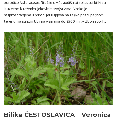
porodice Asteraceae. Riječ je o višegodišnjoj zeljastoj biljki sa
izuzetno izraženim ljekovitim svojstvima. Široko je
rasprostranjena u prirodi jer uspjeva na teško pristupačnom
terenu, na suhom tlu i na visinama do 2500 m.n.v. Zbog svojih…
Biljka ČESTOSLAVICA – Veronica