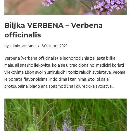
Biljka VERBENA – Verbena
officinalis
by
admin_amrann
6 Oktobra, 2025
Verbena (Verbena officinalis) je jednogodišnja zeljasta biljka,
mala, ali snažno ljekovita, koja se u tradicionalnoj medicini koristi
vijekovima zbog svojih umirujućih i tonizirajućih svojstava. Veoma
je bogata flavonoidima, iridoidima i taninima, što joj daje
protuupalna, blago antispazmodična i diuretička svojstva…