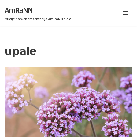
AmRaNN
Skip
Oficijelna web prezentacija AmRaNN d.o.o.
to
content
upale