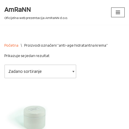
AmRaNN
Skip
Oficijelna web prezentacija AmRaNN d.o.o.
to
content
Početna
\
Proizvodi označeni “anti-age hidratantna krema”
Prikazuje se jedan rezultat