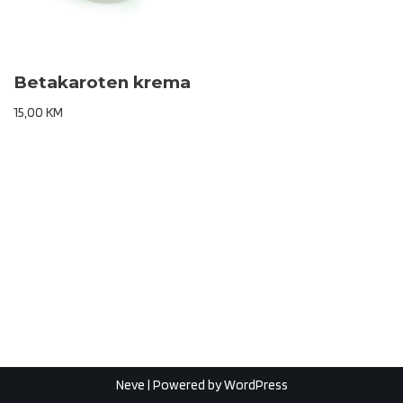
Betakaroten krema
15,00
KM
Neve
| Powered by
WordPress