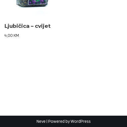
Ljubičica – cvijet
4,00
KM
Neve
| Powered by
WordPress