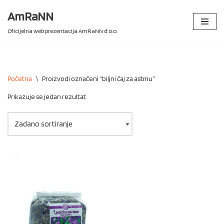
AmRaNN
Skip
Oficijelna web prezentacija AmRaNN d.o.o.
to
content
Početna
\
Proizvodi označeni “biljni čaj za astmu”
Prikazuje se jedan rezultat