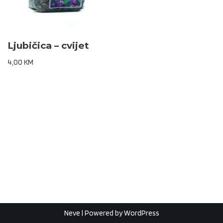
Ljubičica – cvijet
4,00
KM
Neve
| Powered by
WordPress