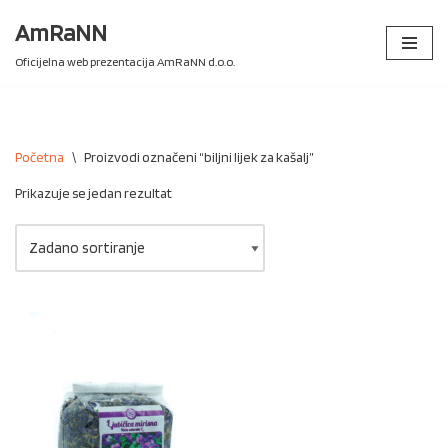
AmRaNN
Skip
Oficijelna web prezentacija AmRaNN d.o.o.
to
content
Početna
\
Proizvodi označeni “biljni lijek za kašalj”
Prikazuje se jedan rezultat