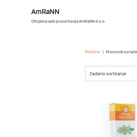
AmRaNN
Skip
Oficijelna web prezentacija AmRaNN d.o.o.
to
content
Početna
\
Proizvodi označen