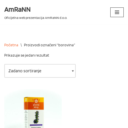
AmRaNN
Skip
Oficijelna web prezentacija AmRaNN d.o.o.
to
content
Početna
\
Proizvodi označeni “borovina”
Prikazuje se jedan rezultat