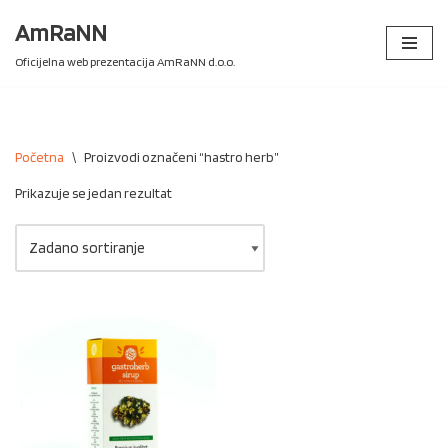
AmRaNN
Skip
Oficijelna web prezentacija AmRaNN d.o.o.
to
content
Početna
\
Proizvodi označeni “hastro herb”
Prikazuje se jedan rezultat