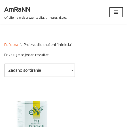
AmRaNN
Skip
Oficijelna web prezentacija AmRaNN d.o.o.
to
content
Početna
\
Proizvodi označeni “infekcia”
Prikazuje se jedan rezultat