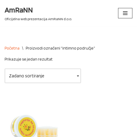
AmRaNN
Skip
Oficijelna web prezentacija AmRaNN d.o.o.
to
content
Početna
\
Proizvodi označeni “intimno područje”
Prikazuje se jedan rezultat