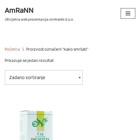
AmRaNN
Skip
Oficijelna web prezentacija AmRaNN d.o.o.
to
content
Početna
\
Proizvodi označeni “kako smršati”
Prikazuje se jedan rezultat