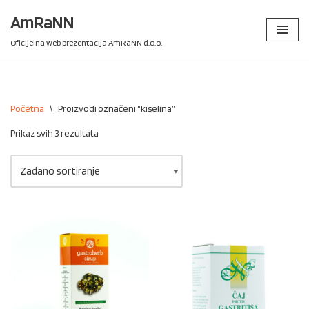
AmRaNN
Skip
Oficijelna web prezentacija AmRaNN d.o.o.
to
content
Početna
\
Proizvodi označeni “kiselina”
Prikaz svih 3 rezultata