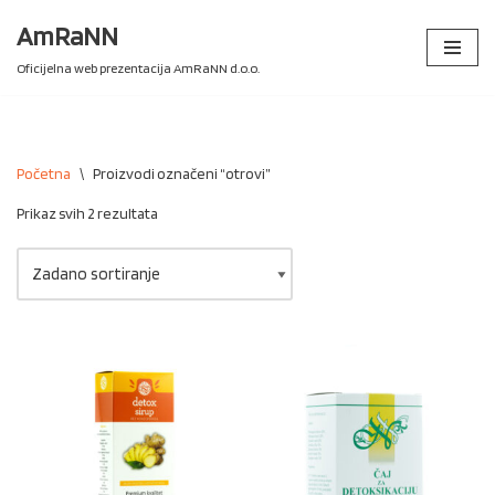
AmRaNN
Skip
Oficijelna web prezentacija AmRaNN d.o.o.
to
content
Početna
\
Proizvodi označeni “otrovi”
Prikaz svih 2 rezultata