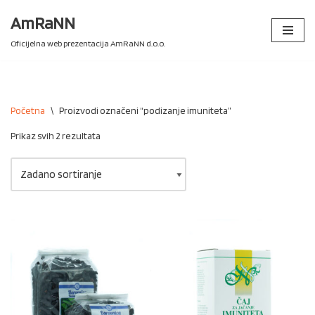
AmRaNN
Skip
Oficijelna web prezentacija AmRaNN d.o.o.
to
content
Početna
\
Proizvodi označeni “podizanje imuniteta”
Prikaz svih 2 rezultata