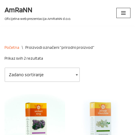
AmRaNN
Skip
Oficijelna web prezentacija AmRaNN d.o.o.
to
content
Početna
\
Proizvodi označeni “prirodni proizvod”
Prikaz svih 2 rezultata