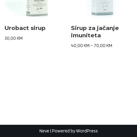
Urobact sirup
Sirup za jačanje
imuniteta
30,00
KM
40,00
KM
–
70,00
KM
Neve
| Powered by
WordPress