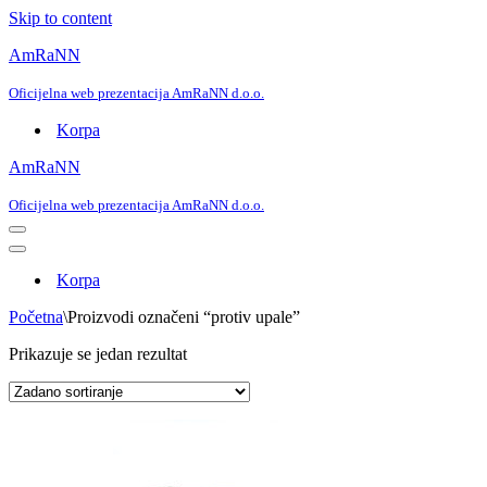
Skip to content
AmRaNN
Oficijelna web prezentacija AmRaNN d.o.o.
Korpa
AmRaNN
Oficijelna web prezentacija AmRaNN d.o.o.
Navigation
Menu
Navigation
Menu
Korpa
Početna
\
Proizvodi označeni “protiv upale”
Prikazuje se jedan rezultat