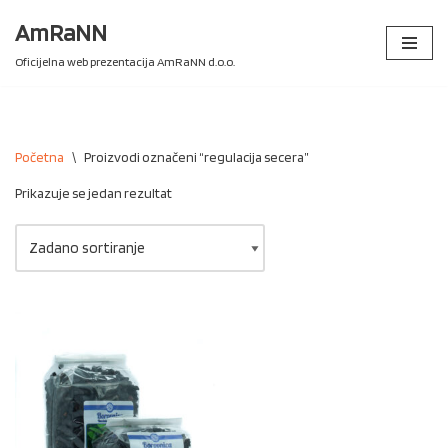
AmRaNN
Skip
Oficijelna web prezentacija AmRaNN d.o.o.
to
content
Početna
\
Proizvodi označeni “regulacija secera”
Prikazuje se jedan rezultat