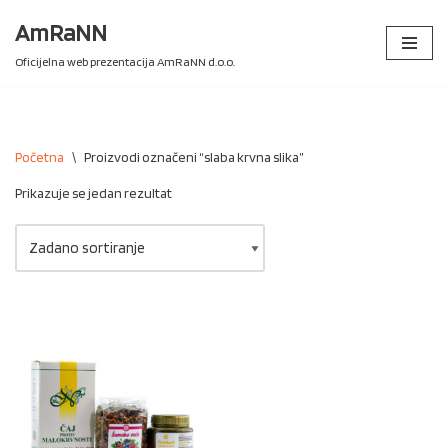
AmRaNN
Skip
Oficijelna web prezentacija AmRaNN d.o.o.
to
content
Početna
\
Proizvodi označeni “slaba krvna slika”
Prikazuje se jedan rezultat