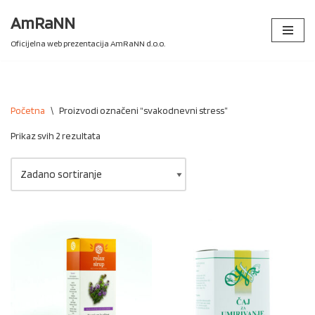
AmRaNN
Skip
Oficijelna web prezentacija AmRaNN d.o.o.
to
content
Početna
\
Proizvodi označeni “svakodnevni stress”
Prikaz svih 2 rezultata