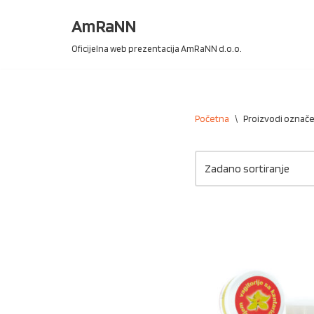
AmRaNN
Skip
Oficijelna web prezentacija AmRaNN d.o.o.
to
content
Početna
\
Proizvodi označe