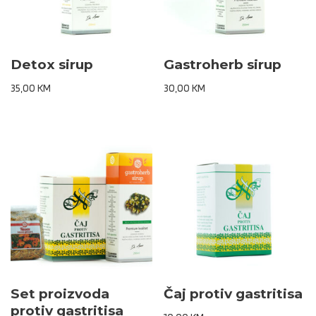
Detox sirup
Gastroherb sirup
35,00
KM
30,00
KM
Set proizvoda
Čaj protiv gastritisa
protiv gastritisa