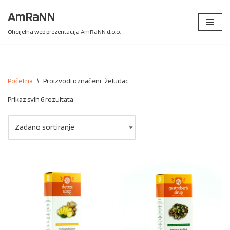
AmRaNN
Skip
Oficijelna web prezentacija AmRaNN d.o.o.
to
content
Početna
\
Proizvodi označeni “želudac”
Prikaz svih 6 rezultata