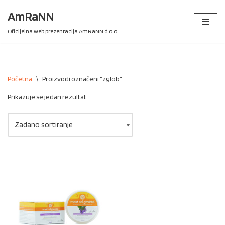
AmRaNN
Skip
Oficijelna web prezentacija AmRaNN d.o.o.
to
content
Početna
\
Proizvodi označeni “zglob”
Prikazuje se jedan rezultat