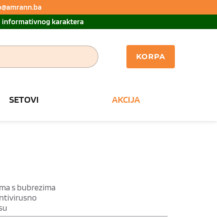
nfo@amrann.ba 
u informativnog karaktera
KORPA
SETOVI
AKCIJA
ema s bubrezima
antivirusno
su