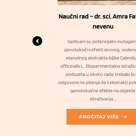
AVICA – Veronica
Naučni rad – dr. sci. Amra Fa
cinalis
nevenu
eronica officinalis) Fam.
Ispitivani su potencijalni mutageni
zeljasta, višegodišnja
genotoksični efekti sirovog, vodeno
 univerzalnim lijekom za
etanolnog ekstrakta biljke Calendu
te po suhim terenima,
officinalis L.. Eksperimentalna istraživ
e i grmove, na periferiji
poduzeta u okviru rada, trebalo bi
 do 1000 m nadmorske
odgovore na pitanja da li ekstrakti po
a biljka se koristi...
genotoksične efekte na objekte
istraživanja...
J VIŠE
PROČITAJ VIŠE