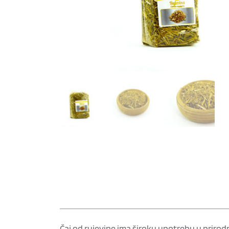
Čaj od rujevine ima široku upotrebu u prirodn