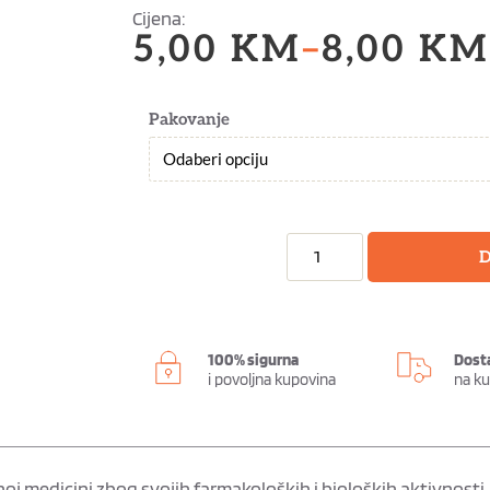
Cijena:
5,00
KM
–
8,00
KM
Pakovanje
D
100% sigurna
Dost
i povoljna kupovina
na k
oj medicini zbog svojih farmakoloških i bioloških aktivnosti.