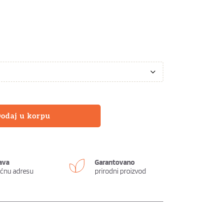
odaj u korpu
ava
Garantovano
ućnu adresu
prirodni proizvod 