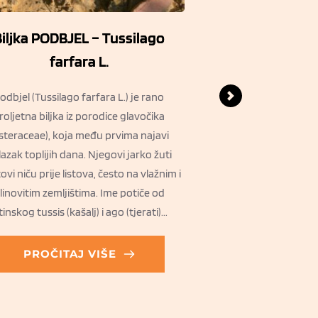
iljka PODBJEL – Tussilago
Biljka ČESTOSLA
farfara L.
offic
odbjel (Tussilago farfara L.) je rano
Biljka Čestoslavica (Ve
roljetna biljka iz porodice glavočika
Scrophulariaeae je z
steraceae), koja među prvima najavi
biljka koja se smatra 
azak toplijih dana. Njegovi jarko žuti
brojne bolesti. Rast
ovi niču prije listova, često na vlažnim i
pored puteva i uz šiblje
linovitim zemljištima. Ime potiče od
šumovitih oblasti, 
tinskog tussis (kašalj) i ago (tjerati)...
visine. Ova ljekovita
PROČITAJ VIŠE
PROČITAJ