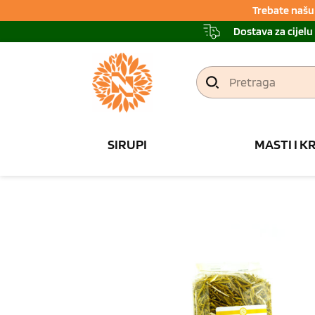
Trebate našu 
Dostava za cijelu
Pretraga
SIRUPI
MASTI I K