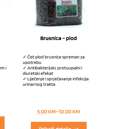
Brusnica – plod
✓ Čist plod brusnice spreman za
upotrebu
em i
✓ Antibakterijski, protuupalni i
diuretski efekat
✓ Liječenje i sprječavanje infekcija
urinarnog trakta
5,00
KM
–
10,00
KM
Prikaži detalje