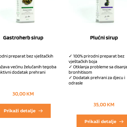
Gastroherb sirup
Plućni sirup
odni preparat bez vještačkih
✓ 100% prirodni preparat bez
vještačkih boja
žava većinu želučanih tegoba
✓ Otklanja probleme sa disanj
ktivni dodatak prehrani
bronhitisom
✓ Dodatak prehrani za djecu i
odrasle
30,00
KM
35,00
KM
Prikaži detalje
Prikaži detalje