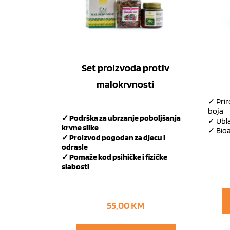
Set proizvoda protiv
malokrvnosti
✓ Prir
boja
✓ Podrška za ubrzanje poboljšanja
✓ Ubla
krvne slike
✓ Bioa
✓ Proizvod pogodan za djecu i
odrasle
✓ Pomaže kod psihičke i fizičke
slabosti
55,00
KM