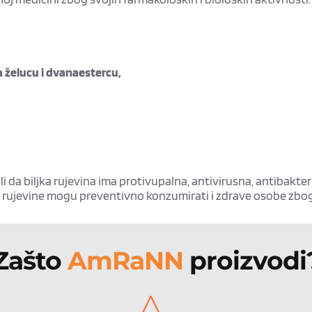
 želucu i dvanaestercu,
i da biljka rujevina ima protivupalna, antivirusna, antibakte
 od rujevine mogu preventivno konzumirati i zdrave osobe zbo
Zašto 
AmRaNN 
proizvodi