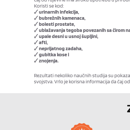
Koristi se kod:
🗸 urinarnih infekcija,
🗸 bubrežnih kamenaca,
🗸 bolesti prostate,
🗸 ublažavanja tegoba povezanih sa čirom na
🗸 upale desni u usnoj šupljini,
🗸 afti,
🗸 neprijatnog zadaha,
🗸 gubitka kose i
🗸 znojenja.
Rezultati nekoliko naučnih studija su pokazal
svojstva. Vrlo je korisna informacija da čaj