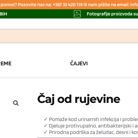
pomoć? Pozovite nas na: +387 33 420 119 ili nam pišite na email: i
 BiH
Fotografije proizvoda s
REME
ČAJEVI
Čaj od rujevine
✓ Pomaže kod urinarnih infekcija i probl
✓ Djeluje protivupalno, antibakterijski i 
✓ Prirodna podrška za želudac, desni i ko