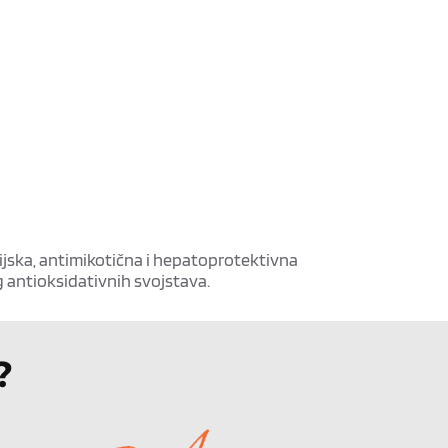
rijska, antimikotična i hepatoprotektivna
g antioksidativnih svojstava.
?