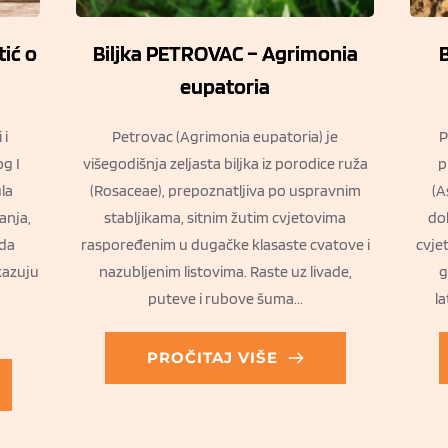
tić o
Biljka PETROVAC – Agrimonia
B
eupatoria
 i
Petrovac (Agrimonia eupatoria) je
P
g I
višegodišnja zeljasta biljka iz porodice ruža
p
la
(Rosaceae), prepoznatljiva po uspravnim
(A
anja,
stabljikama, sitnim žutim cvjetovima
dol
 da
raspoređenim u dugačke klasaste cvatove i
cvjet
kazuju
nazubljenim listovima. Raste uz livade,
g
puteve i rubove šuma...
la
PROČITAJ VIŠE