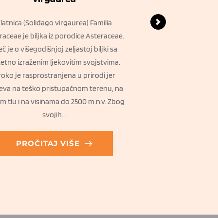
latnica (Solidago virgaurea) Familia
Podbjel (Tussilago 
raceae je biljka iz porodice Asteraceae.
proljetna biljka iz
eč je o višegodišnjoj zeljastoj biljki sa
(Asteraceae), koja
zetno izraženim ljekovitim svojstvima.
dolazak toplijih dan
roko je rasprostranjena u prirodi jer
cvjetovi niču prije lis
eva na teško pristupačnom terenu, na
glinovitim zemljiš
 tlu i na visinama do 2500 m.n.v. Zbog
latinskog tussis (kaša
svojih...
PROČITAJ
PROČITAJ VIŠE