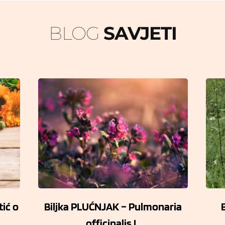
BLOG 
SAVJETI
tić o
Biljka PLUĆNJAK – Pulmonaria
officinalis L.