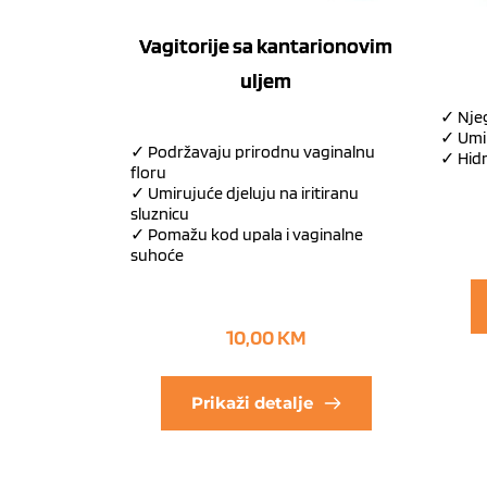
Vagitorije sa kantarionovim
uljem
✓ Njeg
✓ Umiru
✓ Podržavaju prirodnu vaginalnu
✓ Hidr
floru
✓ Umirujuće djeluju na iritiranu
sluznicu
✓ Pomažu kod upala i vaginalne
suhoće
10,00
KM
Prikaži detalje