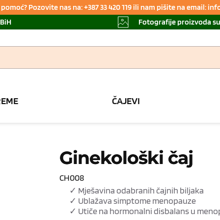
pomoć? Pozovite nas na: +387 33 420 119 ili nam pišite na email: i
 BiH
Fotografije proizvoda s
REME
ČAJEVI
Ginekološki čaj
CH008
✓ Mješavina odabranih čajnih biljaka
✓ Ublažava simptome menopauze
✓ Utiče na hormonalni disbalans u meno