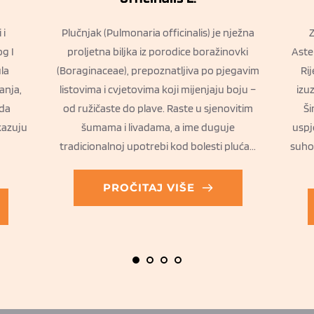
 i
Plučnjak (Pulmonaria officinalis) je nježna
Z
g I
proljetna biljka iz porodice boražinovki
Aste
la
(Boraginaceae), prepoznatljiva po pjegavim
Rij
anja,
listovima i cvjetovima koji mijenjaju boju –
izu
 da
od ružičaste do plave. Raste u sjenovitim
Ši
kazuju
šumama i livadama, a ime duguje
uspj
tradicionalnoj upotrebi kod bolesti pluća...
suhom
PROČITAJ VIŠE