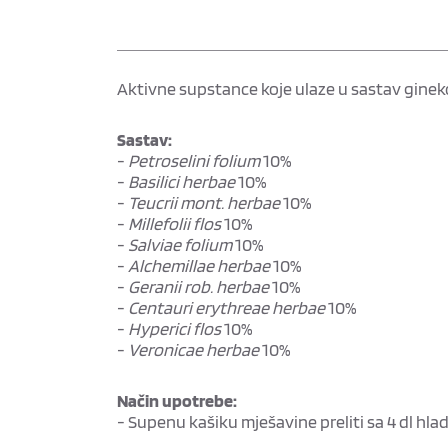
Aktivne supstance koje ulaze u sastav gine
Sastav:
-
Petroselini folium
10%
-
Basilici herbae
10%
-
Teucrii mont. herbae
10%
-
Millefolii flos
10%
-
Salviae folium
10%
-
Alchemillae herbae
10%
-
Geranii rob. herbae
10%
-
Centauri erythreae herbae
10%
-
Hyperici flos
10%
-
Veronicae herbae
10%
Način upotrebe:
- Supenu kašiku mješavine preliti sa 4 dl hla