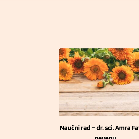
EL – Tussilago
Naučni rad – dr. sci. Amra Fa
ara L.
nevenu