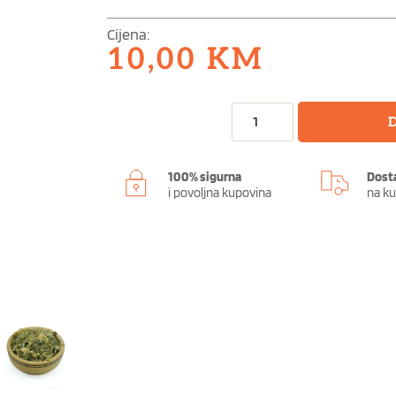
Cijena:
10,00
KM
D
100% sigurna
Dost
i povoljna kupovina
na k