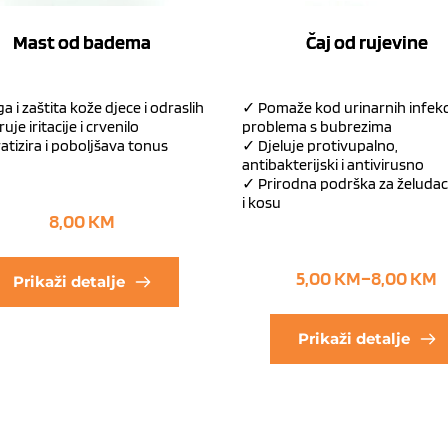
Mast od badema
Čaj od rujevine
a i zaštita kože djece i odraslih
✓ Pomaže kod urinarnih infekci
je iritacije i crvenilo
problema s bubrezima
atizira i poboljšava tonus
✓ Djeluje protivupalno,
antibakterijski i antivirusno
✓ Prirodna podrška za želudac
i kosu
8,00
KM
5,00
KM
–
8,00
KM
Prikaži detalje
Prikaži detalje