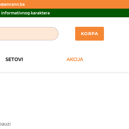
nfo@amrann.ba 
u informativnog karaktera
KORPA
SETOVI
AKCIJA
pauzi