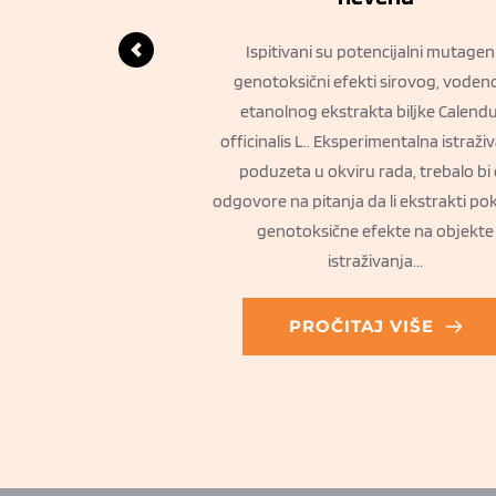
 farfara L.) je rano
Ispitivani su potencijalni mutageni
z porodice glavočika
genotoksični efekti sirovog, vodeno
a među prvima najavi
etanolnog ekstrakta biljke Calendu
na. Njegovi jarko žuti
officinalis L.. Eksperimentalna istraživ
stova, često na vlažnim i
poduzeta u okviru rada, trebalo bi
štima. Ime potiče od
odgovore na pitanja da li ekstrakti po
alj) i ago (tjerati)...
genotoksične efekte na objekte
istraživanja...
J VIŠE
PROČITAJ VIŠE