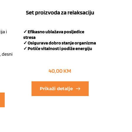
Set proizvoda za relaksaciju
ja i
✓ Efikasno ublažava posljedice
stresa
✓ Osigurava dobro stanje organizma
✓ Potiče vitalnost i podiže energiju
, desni
40,00
KM
Prikaži detalje