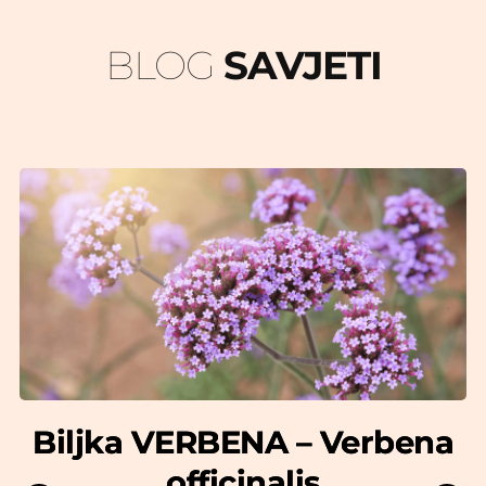
BLOG 
SAVJETI
ć
Biljka VERBENA – Verbena
o
officinalis