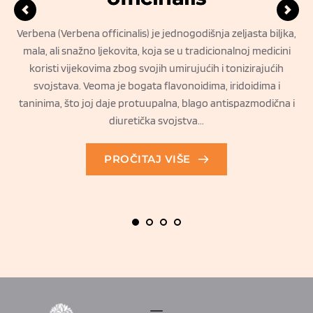
Verbena (Verbena officinalis) je jednogodišnja zeljasta biljka,
mala, ali snažno ljekovita, koja se u tradicionalnoj medicini
re
koristi vijekovima zbog svojih umirujućih i tonizirajućih
k
m
svojstava. Veoma je bogata flavonoidima, iridoidima i
i
taninima, što joj daje protuupalna, blago antispazmodična i
diuretička svojstva...
PROČITAJ VIŠE