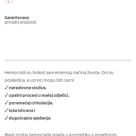
Garantovano
prirodni proizvod 
Hemoroidi su bolest savremenog načina života. Oni su
posljedica, a uzroci mogu biti razni:
🗸 neredovne stolice,
🗸 upalni procesi u maloj zdjelici,
🗸 poremećaj cirkulacije,
🗸 loša ishrana i
🗸 dugotrajno sjedenje.
Mast protiv hemoroida spada u kozmetiku s posebnom