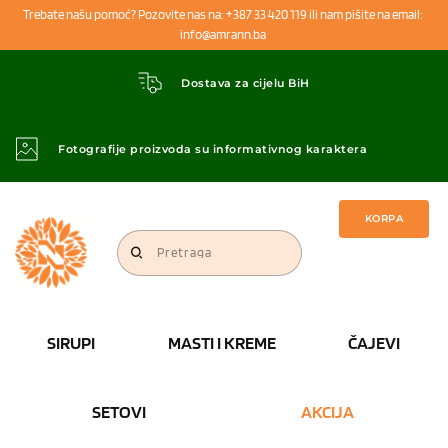
Trebate našu pomoć? Pozovite nas na: +387 33 420 119 ili nam pišite na email: 
info@amrann.ba 
Dostava za cijelu BiH
Fotografije proizvoda su informativnog karaktera
KORPA
Pretraga
SIRUPI
MASTI I KREME
ČAJEVI
SETOVI
AKCIJA