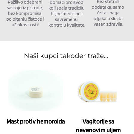
Bez štetnih 
Pažljivo odabrani 
Domaći proizvod 
dodataka, samo 
sastojci iz prirode, 
koji spaja tradiciju 
čista snaga
bez kompromisa 
biljne medicine i 
biljaka u službi 
po pitanju čistoće i 
savremenu 
vašeg zdravlja.
učinkovitosti!
kontrolu kvalitete.
Naši kupci također traže... 
Mast protiv hemoroida
Vagitorije sa
nevenovim uljem