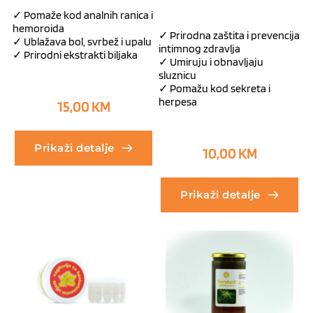
✓ Pomaže kod analnih ranica i
hemoroida
✓ Prirodna zaštita i prevencija
✓ Ublažava bol, svrbež i upalu
intimnog zdravlja
✓ Prirodni ekstrakti biljaka
✓ Umiruju i obnavljaju
sluznicu
✓ Pomažu kod sekreta i
herpesa
15,00
KM
Prikaži detalje
10,00
KM
Prikaži detalje