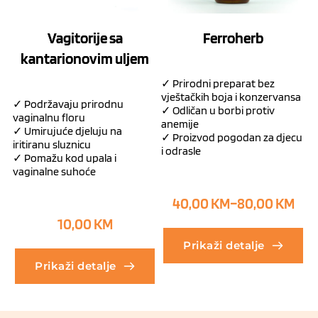
Vagitorije sa
Ferroherb
kantarionovim uljem
✓ Prirodni preparat bez
vještačkih boja i konzervansa
✓ Podržavaju prirodnu
✓ Odličan u borbi protiv
vaginalnu floru
anemije
✓ Umirujuće djeluju na
✓ Proizvod pogodan za djecu
iritiranu sluznicu
i odrasle
✓ Pomažu kod upala i
vaginalne suhoće
40,00
KM
–
80,00
KM
10,00
KM
Prikaži detalje
Prikaži detalje