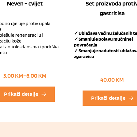
Neven – cvijet
Set proizvoda proti
gastritisa
odno djeluje protiv upala i
a
✓ Ublažava većinu želučanih 
ješuje regeneraciju i
✓ Smanjuje pojavu mučnine i
izaciju kože
povraćanja
t antioksidansima i podrška
✓ Smanjuje nadutost i ublažav
tetu
žgaravicu
3,00
KM
–
6,00
KM
40,00
KM
Prikaži detalje
Prikaži detalje