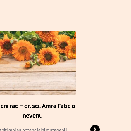
ni rad – dr. sci. Amra Fatić o
Intervju – dr. s
nevenu
beogradski list
Ispitivani su potencijalni mutageni i
U ovom tekstu u po