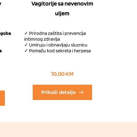
v
Vagitorije sa nevenovim
uljem
tegoba
✓ Prirodna zaštita i prevencija
intimnog zdravlja
✓ Umiruju i obnavljaju sluznicu
a
✓ Pomažu kod sekreta i herpesa
10,00
KM
Prikaži detalje