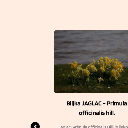
sci. Amra Fatić za
Biljka JAGLAC – Primula
t ”Magično bilje”
officinalis hill.
otpunosti prenosimo
Jaglac (Primula officinalis Hill) je ljek