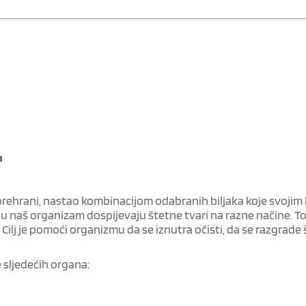
a
k prehrani, nastao kombinacijom odabranih biljaka koje svoj
 naš organizam dospijevaju štetne tvari na razne načine. To
Cilj je pomoći organizmu da se iznutra očisti, da se razgrade 
 sljedećih organa: