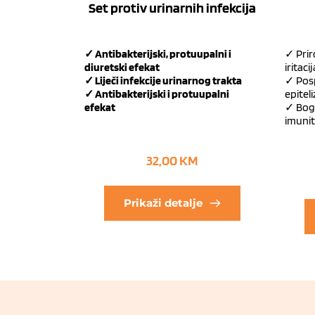
Set protiv urinarnih infekcija
✓ Antibakterijski, protuupalni i
✓ Prir
diuretski efekat
iritacij
✓ Liječi infekcije urinarnog trakta
✓ Posp
✓ Antibakterijski i protuupalni
epitel
efekat
✓ Boga
imuni
32,00
KM
Prikaži detalje