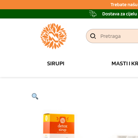
Trebate našu 
Dostava za cijelu
Pretraga
SIRUPI
MASTI I K