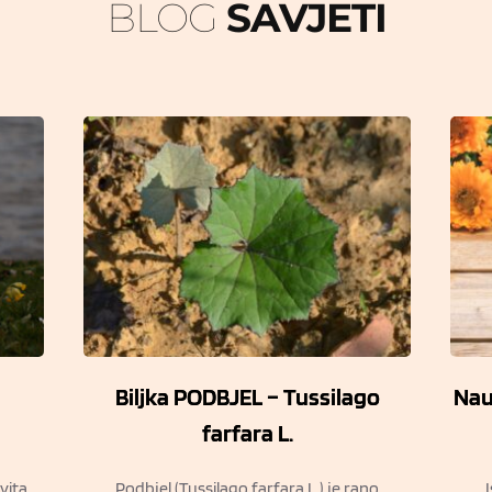
BLOG 
SAVJETI
Biljka PODBJEL – Tussilago
Nauč
farfara L.
ovita
Podbjel (Tussilago farfara L.) je rano