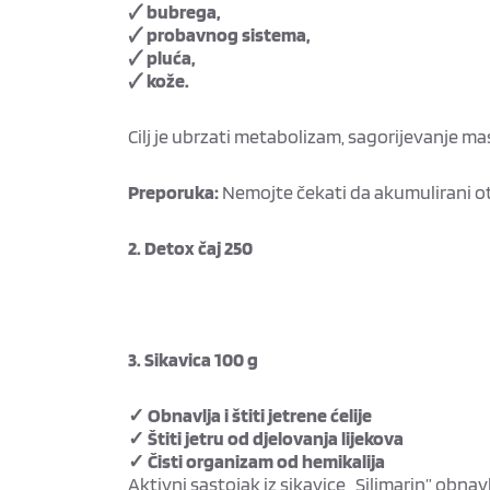
🗸 bubrega,
🗸 probavnog sistema,
🗸 pluća,
🗸 kože.
Cilj je ubrzati metabolizam, sagorijevanje mas
Preporuka:
Nemojte čekati da akumulirani otro
2. Detox čaj 250
3. Sikavica 100 g
✓ Obnavlja i štiti jetrene ćelije
✓ Štiti jetru od djelovanja lijekova
✓ Čisti organizam od hemikalija
Aktivni sastojak iz sikavice „Silimarin” obnavlj