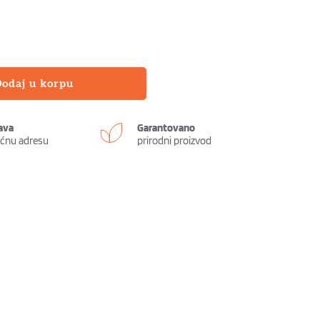
odaj u korpu
ava
Garantovano
ućnu adresu
prirodni proizvod 