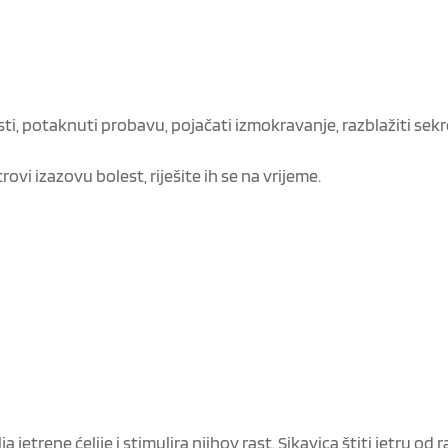
ti, potaknuti probavu, pojačati izmokravanje, razblažiti sekre
vi izazovu bolest, riješite ih se na vrijeme.
a jetrene ćelije i stimulira njihov rast. Sikavica štiti jetru od