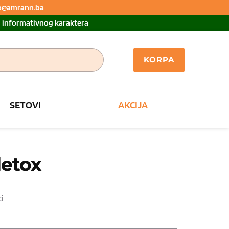
nfo@amrann.ba 
u informativnog karaktera
KORPA
SETOVI
AKCIJA
detox
i