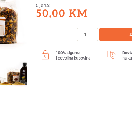
Cijena:
50,00
KM
D
100% sigurna
Dost
i povoljna kupovina
na k