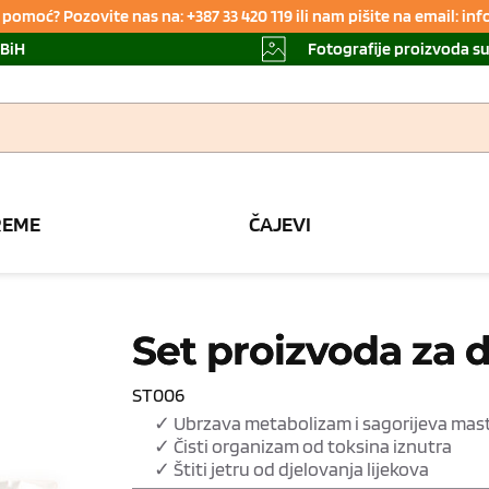
pomoć? Pozovite nas na: +387 33 420 119 ili nam pišite na email: i
 BiH
Fotografije proizvoda s
REME
ČAJEVI
Set proizvoda za 
ST006
✓ Ubrzava metabolizam i sagorijeva mast
✓ Čisti organizam od toksina iznutra
✓ Štiti jetru od djelovanja lijekova