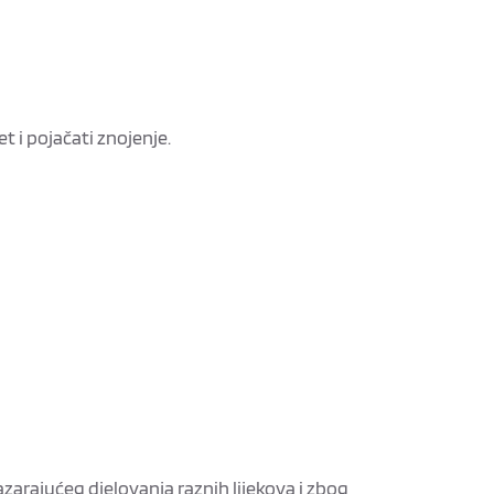
t i pojačati znojenje.
 razarajućeg djelovanja raznih lijekova i zbog