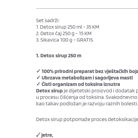
Set sadrži:
1. Detox sirup 250 ml - 35 KM
2. Detox čaj 250 g - 15 KM
3. Sikavica 100 g - GRATIS
1. Detox sirup 250 m
✓ 100% prirodni preparat bez vještačkih boj
✓ Ubrzava metabolizam i sagorijeva masti
✓ Čisti organizam od toksina iznutra
Detox sirup
je dijetetski proizvod i dodata
u procesu čišćenja od toksina. Svakodnevno u
kao takav podložan je razvoju raznih bolesti. 
Detox sirup potpomaže proces detoksikacije
🗸 jetre,