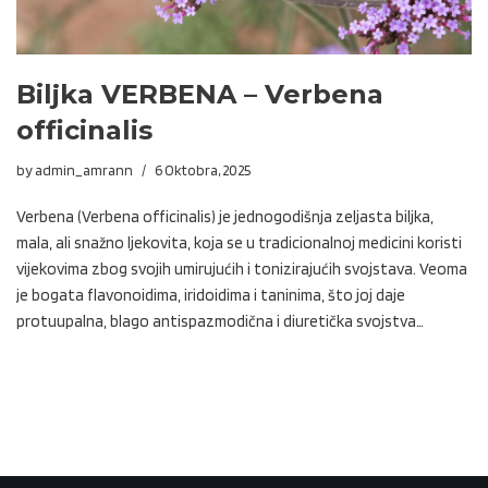
Biljka VERBENA – Verbena
officinalis
by
admin_amrann
6 Oktobra, 2025
Verbena (Verbena officinalis) je jednogodišnja zeljasta biljka,
mala, ali snažno ljekovita, koja se u tradicionalnoj medicini koristi
vijekovima zbog svojih umirujućih i tonizirajućih svojstava. Veoma
je bogata flavonoidima, iridoidima i taninima, što joj daje
protuupalna, blago antispazmodična i diuretička svojstva…