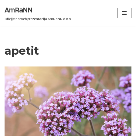
AmRaNN
Skip
Oficijelna web prezentacija AmRaNN d.o.o.
to
content
apetit