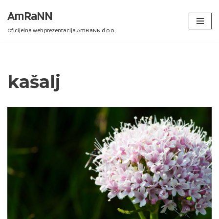
AmRaNN
Skip
Oficijelna web prezentacija AmRaNN d.o.o.
to
content
kašalj