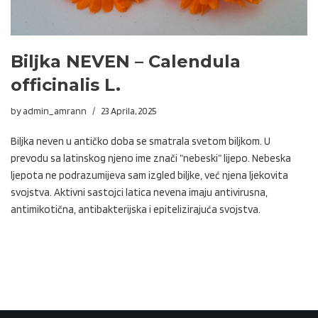
Biljka NEVEN – Calendula
officinalis L.
by
admin_amrann
23 Aprila, 2025
Biljka neven u antičko doba se smatrala svetom biljkom. U
prevodu sa latinskog njeno ime znači ”nebeski” lijepo. Nebeska
ljepota ne podrazumijeva sam izgled biljke, već njena ljekovita
svojstva. Aktivni sastojci latica nevena imaju antivirusna,
antimikotična, antibakterijska i epitelizirajuća svojstva.