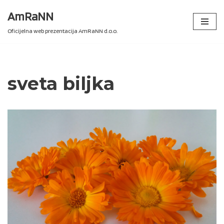
AmRaNN
Skip
Oficijelna web prezentacija AmRaNN d.o.o.
to
content
sveta biljka