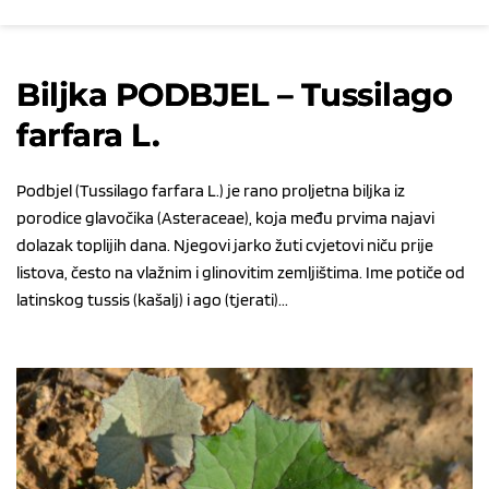
Biljka PODBJEL – Tussilago
farfara L.
Podbjel (Tussilago farfara L.) je rano proljetna biljka iz
porodice glavočika (Asteraceae), koja među prvima najavi
dolazak toplijih dana. Njegovi jarko žuti cvjetovi niču prije
listova, često na vlažnim i glinovitim zemljištima. Ime potiče od
latinskog tussis (kašalj) i ago (tjerati)...