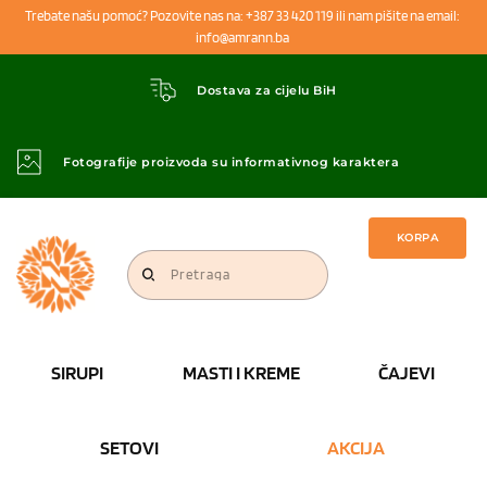
Trebate našu pomoć? Pozovite nas na: +387 33 420 119 ili nam pišite na email: 
info@amrann.ba 
Dostava za cijelu BiH
Fotografije proizvoda su informativnog karaktera
KORPA
Pretraga
SIRUPI
MASTI I KREME
ČAJEVI
SETOVI
AKCIJA