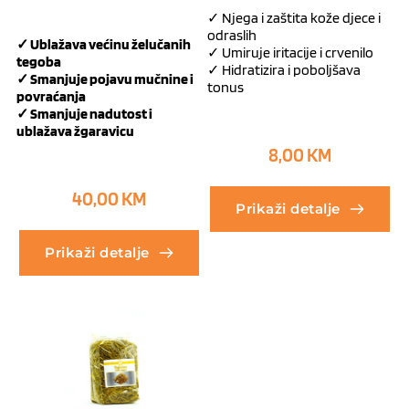
✓ Njega i zaštita kože djece i
odraslih
✓ Ublažava većinu želučanih
✓ Umiruje iritacije i crvenilo
tegoba
✓ Hidratizira i poboljšava
✓ Smanjuje pojavu mučnine i
tonus
povraćanja
✓ Smanjuje nadutost i
ublažava žgaravicu
8,00
KM
40,00
KM
Prikaži detalje
Prikaži detalje