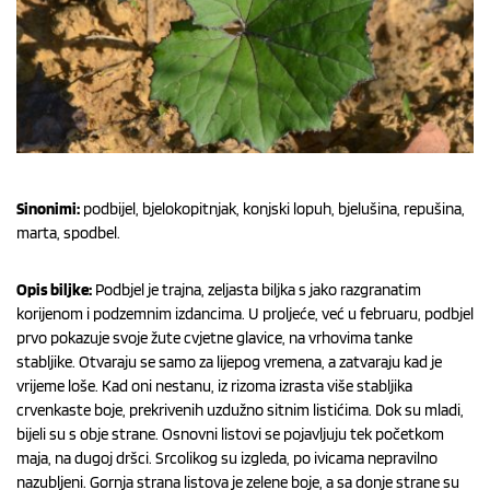
Sinonimi:
podbijel, bjelokopitnjak, konjski lopuh, bjelušina, repušina,
marta, spodbel.
Opis biljke:
Podbjel je trajna, zeljasta biljka s jako razgranatim
korijenom i podzemnim izdancima. U proljeće, već u februaru, podbjel
prvo pokazuje svoje žute cvjetne glavice, na vrhovima tanke
stabljike. Otvaraju se samo za lijepog vremena, a zatvaraju kad je
vrijeme loše. Kad oni nestanu, iz rizoma izrasta više stabljika
crvenkaste boje, prekrivenih uzdužno sitnim listićima. Dok su mladi,
bijeli su s obje strane. Osnovni listovi se pojavljuju tek početkom
maja, na dugoj dršci. Srcolikog su izgleda, po ivicama nepravilno
nazubljeni. Gornja strana listova je zelene boje, a sa donje strane su