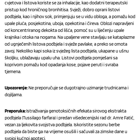
cvjetova i listova koriste se za inhalacije, kao dodatni terapeutski
pristup kod hroničnog bronhitisa. Svježi, dobro oprani listovi
podbjela, kao i njihov sok, primjenjuju se u vidu obloga, a pomažu kod
upale pluća, posjekotina, uboja, opekotina i čireva. Oblozi napravljeni
od koncentriranog dekokta od lišća, pomoć su u liječenju upale
krajnika i otoka na nogama. Na upaljene vene stavljaju se kataplazme
od ugnječenih listova podbjela i svježe pavlake, a preko se omota
zavoj. Nekoliko kapi soka iz svježeg lista podbjela, ukapane u ušnu
školjku, ublažavaju upalu uha. Listovi podbjela pomješani sa
koprivom pomažu kod opadanja kose, pojave peruti i svraba
tjemena.
Upozorenje:
Ne preporučuje se dugotrajno uzimanje trudnicama i
dojiljama.
Preporuka:
Istraživanja genotoksičnih efekata sirovog ekstrakta
podbjela (Tussilago farfara) i predan višedecenijski rad dr. Amre Fatić,
vezan za ljekovita svojstva podbjela. Iskoristite sezonu berbe
podbjela da biste ga na vrijeme osušili i sačuvali za zimske dane u
svojoj kućnoj apoteci.