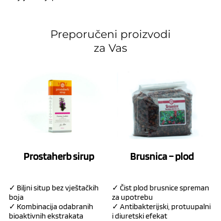
Preporučeni proizvodi
za Vas
Prostaherb sirup
Brusnica – plod
✓ Biljni situp bez vještačkih
✓ Čist plod brusnice spreman
boja
za upotrebu
✓ Kombinacija odabranih
✓ Antibakterijski, protuupalni
bioaktivnih ekstrakata
i diuretski efekat