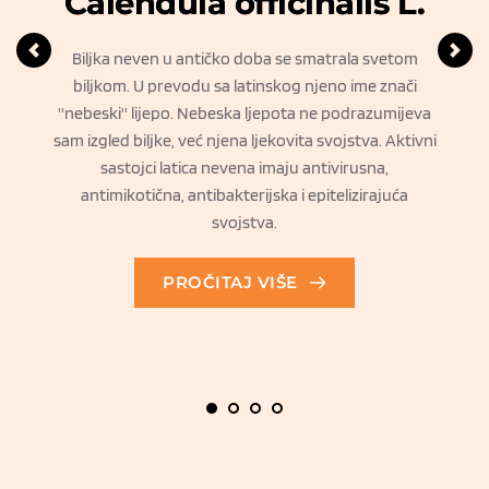
ll.
Calendula officinalis L.
ljetna
Biljka neven u antičko doba se smatrala svetom
irisom.
biljkom. U prevodu sa latinskog njeno ime znači
n je u
''nebeski'' lijepo. Nebeska ljepota ne podrazumijeva
Gent
a,
sam izgled biljke, već njena ljekovita svojstva. Aktivni
Pr
rže
sastojci latica nevena imaju antivirusna,
u
antimikotična, antibakterijska i epitelizirajuća
v
svojstva.
crv
PROČITAJ VIŠE