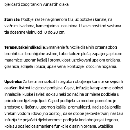
bjeličasti zbog tankih vunastih dlaka.
Stanište:
Podbjel raste na glinenom tlu, uz potoke i kanale, na
vlažnim livadama, kamenjarima i nasipima. U zavisnosti od sastava
tla dosegne visinu od 10 do 20 cm.
Terapeutske indikacije:
Smanjenje funkcije disajnih organa zbog
bronhitisa i bronhijalne astme, tuberkuloze pluća, zapaljenja plućne
maramice; uporan kašalj i promuklost uzrokovani upalom grkljana,
glasnica, ždrijela i pluća; upale vena, kontuzije i otoci na nogama.
Upotreba:
Za tretman različitih tegoba i oboljenja koriste se svježi ili
osušeni listovi i cvjetovi podbjela. Čajevi, infuzije, kataplazme, oblozi,
inhalacije, kupke i svježi sok su neki od načina primjene podbjela u
prirodnom liječenju ljudi. Čaj od podbjela sa medom pomoćno je
sredstvo u liječenju upornog kašlja i promuklosti. Kad se čaj prelije
vrelom vodom i dovoljno odstoji, da se otope ljekovite tvari, nastala
infuzija će pojačati djelotvornost podbjela kod oboljenja i tegoba,
koje su posljedica smanjene funkcije disajnih organa. Stabljike