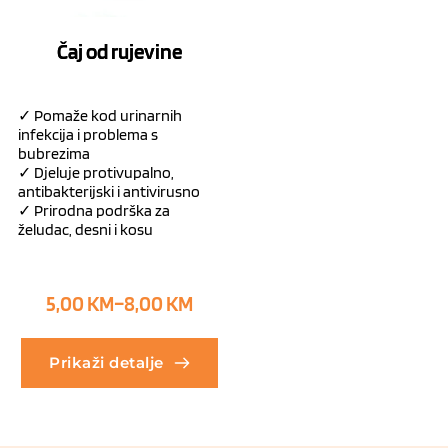
Čaj od rujevine
✓ Pomaže kod urinarnih
infekcija i problema s
bubrezima
✓ Djeluje protivupalno,
antibakterijski i antivirusno
✓ Prirodna podrška za
želudac, desni i kosu
5,00
KM
–
8,00
KM
Prikaži detalje