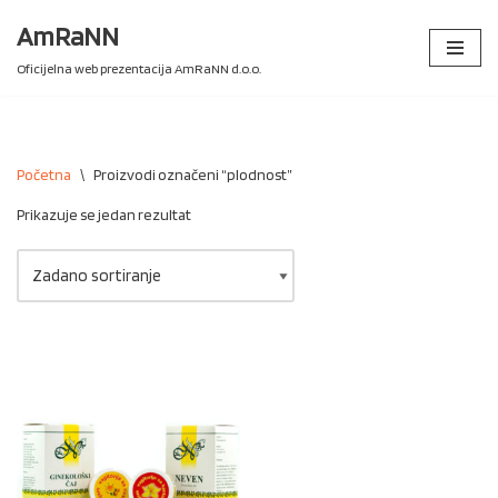
AmRaNN
Skip
Oficijelna web prezentacija AmRaNN d.o.o.
to
content
Početna
\
Proizvodi označeni “plodnost”
Prikazuje se jedan rezultat