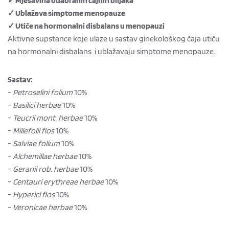
✓ Mješavina odabranih čajnih biljaka
✓ Ublažava simptome menopauze
✓ Utiče na hormonalni disbalans u menopauzi
Aktivne supstance koje ulaze u sastav ginekološkog čaja utiču
na hormonalni disbalans i ublažavaju simptome menopauze.
Sastav:
-
Petroselini folium
10%
-
Basilici herbae
10%
-
Teucrii mont. herbae
10%
-
Millefolii flos
10%
-
Salviae folium
10%
-
Alchemillae herbae
10%
-
Geranii rob. herbae
10%
-
Centauri erythreae herbae
10%
-
Hyperici flos
10%
-
Veronicae herbae
10%