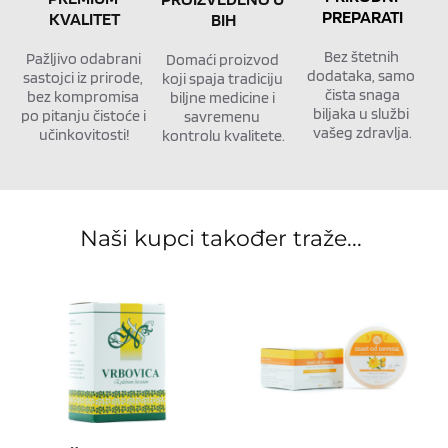
PREPARATI
KVALITET
BIH
Bez štetnih 
Pažljivo odabrani 
Domaći proizvod 
dodataka, samo 
sastojci iz prirode, 
koji spaja tradiciju 
čista snaga
bez kompromisa 
biljne medicine i 
biljaka u službi 
po pitanju čistoće i 
savremenu 
vašeg zdravlja.
učinkovitosti!
kontrolu kvalitete.
Naši kupci također traže... 