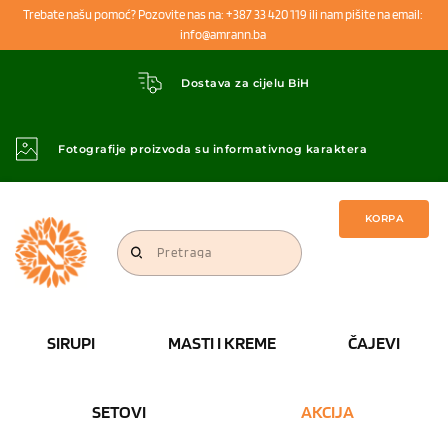
Trebate našu pomoć? Pozovite nas na: +387 33 420 119 ili nam pišite na email: 
info@amrann.ba 
Dostava za cijelu BiH
Fotografije proizvoda su informativnog karaktera
KORPA
Pretraga
SIRUPI
MASTI I KREME
ČAJEVI
SETOVI
AKCIJA