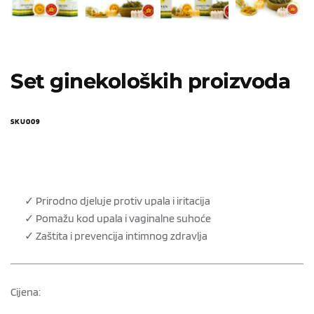
Set ginekoloških proizvoda
SKU009
✓ Prirodno djeluje protiv upala i iritacija
✓ Pomažu kod upala i vaginalne suhoće
✓ Z
aštita i prevencija intimnog zdravlja
Cijena: