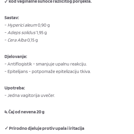
🗸 kod vaginalne suhoće različitog porijekla.
Sastav:
-
Hyperici aleum
0,90 g
-
Adeps solidus
1,95 g
-
Cera Alba
0,15 g
Djelovanje:
- Antiflogistik - smanjuje upalnu reakciju.
- Epitelijans - potpomaže epitelizaciju tkiva.
Upotreba:
- Jedna vagitorija uvečer.
4. Čaj od nevena 20 g
✓ Prirodno djeluje protiv upala i iritacija