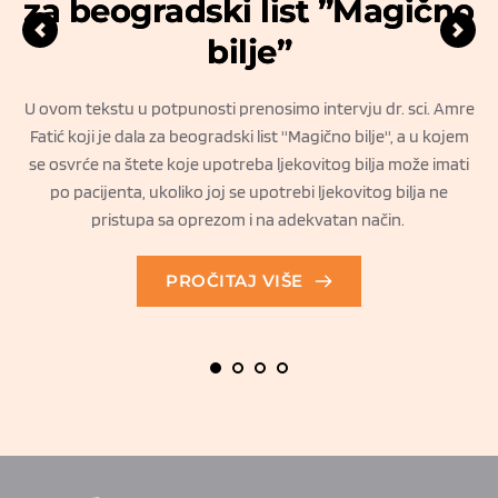
za beogradski list ”Magično
bilje”
z
B
U ovom tekstu u potpunosti prenosimo intervju dr. sci. Amre
Fatić koji je dala za beogradski list ''Magično bilje'', a u kojem
a
se osvrće na štete koje upotreba ljekovitog bilja može imati
po pacijenta, ukoliko joj se upotrebi ljekovitog bilja ne
pristupa sa oprezom i na adekvatan način.
PROČITAJ VIŠE