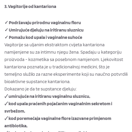
3. Vagitorije od kantariona
✓ Podržavaju prirodnu vaginalnu floru
✓ Umirujuće djeluju na iritiranu sluznicu
✓ Pomažu kod upala i vaginalne suhoće
Vagitorije sa uljanim ekstraktom cvijeta kantariona
namijenjene su za intimnu njegu žena. Spadaju u kategoriju
proizvoda - kozmetika sa posebnom namjenom. Ljekovitost
kantariona poznata je u tradicionalnoj medicini, što je
temeljno služilo za razne eksperimente koji su naučno potvrdili
bioaktivne supstance kantariona.
Dokazano je da te supstance djeluju:
🗸 umirujuće na iritiranu vaginalnu sluznicu,
🗸 kod upala praćenih pojačanim vaginalnim sekretom i
svrbežom,
🗸 kod poremećaja vaginalne flore izazvane primjenom
antibiotika,