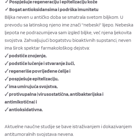
✓ Pospješuje regeneraciju i epitelizaciju kože
✓ Bogat antioksidansima i podrška imunitetu
Biljka neven u antičko doba se smatrala svetom biljkom. U
prevodu sa latinskog njeno ime znači ''nebeski'' lijepo. Nebeska
ljepota ne podrazumijeva sam izgled biljke, već njena ljekovita
svojstva. Zahvaljujući bogatstvu bioaktivnih supstanci, neven
ima širok spektar farmakološkog dejstva:
🗸 podstiče znojenje,
🗸 podstiče lučenje i stvaranje žuči,
🗸 regeneriše povrijeđene ćelije i
🗸 pospješuje epitelizaciju,
🗸 ima umirujuća svojstva,
🗸 protivupalna (virusostatična, antibakterijska i
antimikotična) i
🗸 antioksidativna.
Aktuelne naučne studije se bave istraživanjem i dokazivanjem
antitumoralnih svojstava nevena.