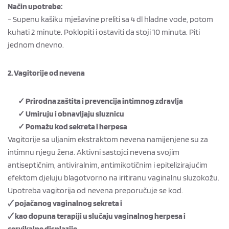
Način upotrebe:
- Supenu kašiku mješavine preliti sa 4 dl hladne vode, potom
kuhati 2 minute. Poklopiti i ostaviti da stoji 10 minuta. Piti
jednom dnevno.
2. Vagitorije od nevena
✓ Prirodna zaštita i prevencija intimnog zdravlja
✓ Umiruju i obnavljaju sluznicu
✓ Pomažu kod sekreta i herpesa
Vagitorije sa uljanim ekstraktom nevena namijenjene su za
intimnu njegu žena. Aktivni sastojci nevena svojim
antiseptičnim, antiviralnim, antimikotičnim i epitelizirajućim
efektom djeluju blagotvorno na iritiranu vaginalnu sluzokožu.
Upotreba vagitorija od nevena preporučuje se kod.
🗸 pojačanog vaginalnog sekreta i
🗸 kao dopuna terapiji u slučaju vaginalnog herpesa i
cervikalne displazije.