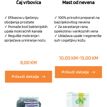
Čaj vrbovica
Mast od nevena
✓ Efikasna u liječenju
✓ 100% prirodni preparat na
oboljenja prostate
bazi ljekovitog nevena
✓ Pomaže kod bakterijskih
✓ Za zarastanje rana,
upala mokraćnih kanala
opekotina i varikoznih vena
✓ Reguliše mokrenje i
✓ Ublažava upale i regeneriše
spriječava uriniranje noću
suh i osjetljivu kožu
10,00
KM
–
15,00
KM
8,00
KM
Prikaži detalje
Prikaži detalje