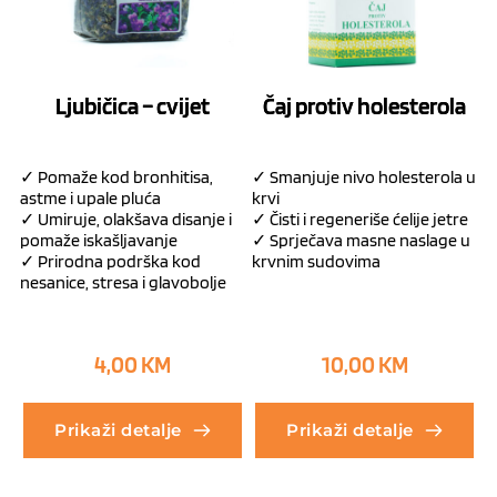
Ljubičica – cvijet
Čaj protiv holesterola
✓ Pomaže kod bronhitisa,
✓ Smanjuje nivo holesterola u
astme i upale pluća
krvi
✓ Umiruje, olakšava disanje i
✓ Čisti i regeneriše ćelije jetre
pomaže iskašljavanje
✓ Sprječava masne naslage u
✓ Prirodna podrška kod
krvnim sudovima
nesanice, stresa i glavobolje
4,00
KM
10,00
KM
Prikaži detalje
Prikaži detalje