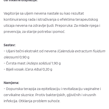
Vagitorije sa uljem nevena nastale su kao rezultat
kontinuiranog rada i istraživanja o efektima terapeutskog
uticaja nevena na zdravlje ljudi. Preporuka: Za mlade njega i
prevencija, za starije potreba i pomoć.
Sastav:
- Uljani tečni ekstrakt od nevena
(
Calendula extractum fiuidum
oleosum)
0,90 g
- Čvrsta mast
(Adeps solidus)
1,90 g
- Bijeli vosak
(
Cera Alba)
0,20 g
Namjena:
- Dopunska terapija za epitelizaciju i revitalizaciju vaginalne i
cervikalne sluznice. Protiv bakterijskih, gljivičnih i virusnih
infekcija. Otklanja problem suhoće.