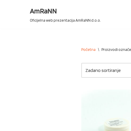
AmRaNN
Skip
Oficijelna web prezentacija AmRaNN d.o.o.
to
content
Početna
\
Proizvodi označe