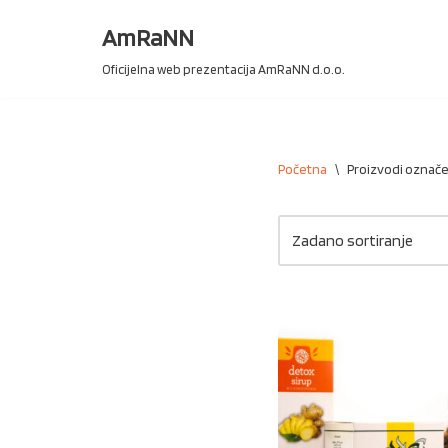
AmRaNN
Skip
Oficijelna web prezentacija AmRaNN d.o.o.
to
content
Početna
\
Proizvodi označe